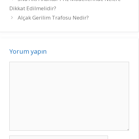
dolaşımı
Dikkat Edilmelidir?
Alçak Gerilim Trafosu Nedir?
Yorum yapın
Yorum