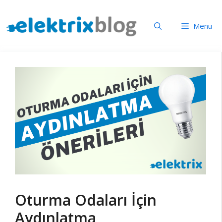
İçeriğe
atla
Menu
Oturma Odaları İçin
Aydınlatma