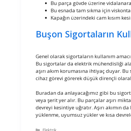
Bu parça gövde üzerine vidalanarak
Bu esnada tam sıkma için viskontak
Kapağın üzerindeki cam kısım kesin
Buşon Sigortaların Ku
Genel olarak sigortaların kullanım amacı d
Bu sigortalar da elektrik mühendisliği a
aşırı akım korumasına ihtiyaç duyar. Bu 
cihaz görevi görerek düşük dirençli olarak
Buradan da anlayacağımız gibi bu sigortal
veya şerit yer alır. Bu parçalar aşırı mik
devreyi kesintiye uğratır. Aşırı akımın da 
yüklenme, uyumsuz yükler ve kısa devrel
Kategoriler
Elektrik