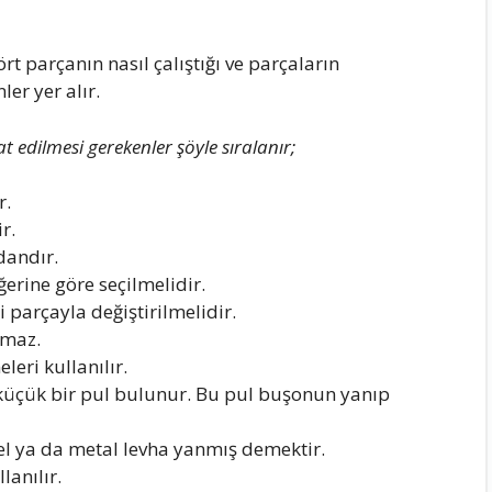
t parçanın nasıl çalıştığı ve parçaların
ler yer alır.
t edilmesi gerekenler şöyle sıralanır;
r.
r.
dandır.
erine göre seçilmelidir.
 parçayla değiştirilmelidir.
lmaz.
leri kullanılır.
üçük bir pul bulunur. Bu pul buşonun yanıp
el ya da metal levha yanmış demektir.
anılır.